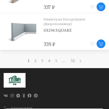
337 ₽
Плинтусы Duropolymer
(Дюрополимер)
SX194 SQUARE
339 ₽
1
2
3
4
5
...
32
84959608898