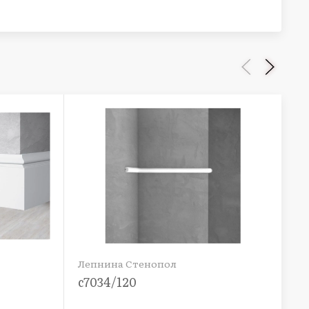
Лепнина Стенопол
Ле
c7034/120
C