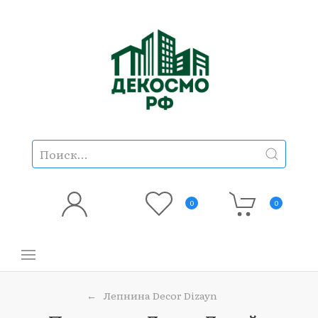
0
0
Лепнина Decor Dizayn