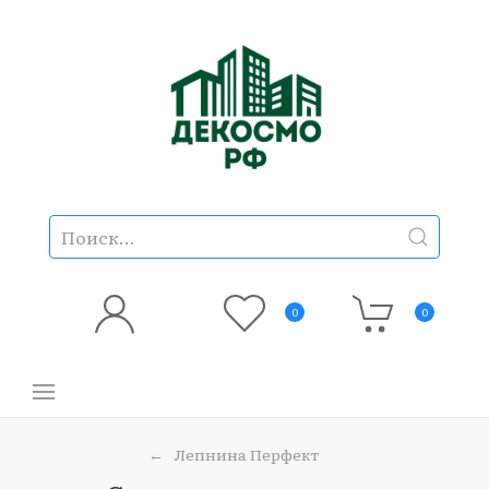
0
0
Лепнина Перфект